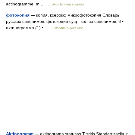
actinogramme, m …
Fizikos terminų žodynas
фотокопия
— копия, ксерокс; микрофотокопия Словарь
русских синонимов. фотокопия сущ., кол во синонимов: 3 •
актинограмма (1) • …
Словарь синонимов
Aktinogramm
— aktinograma statusas T sritis Standartizacija ir