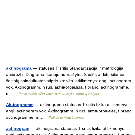
aktinograma
— statusas T sritis Standartizacija ir metrologija
apibrėžtis Diagrama, kurioje nubraižytos Saulės ar kitų šilumos
šaltinių spinduliuotės stiprio kreivės. atitikmenys: angl. actinogram
vok. Aktinogramm, n rus. актинограмма, f pranc. actinogramme,
m …
Penkiakalbis aiškinamasis metrologijos terminų žodynas
Aktinogramm
— aktinograma statusas T sritis fizika atitikmenys:
angl. actinogram vok. Aktinogramm, n rus. актинограмма, f pranc.
actinogramme, m …
Fizikos terminų žodynas
actinogram
— aktinograma statusas T sritis fizika atitikmenys:
angl. actinogram vok. Aktinogramm, n rus. актинограмма, f pranc.