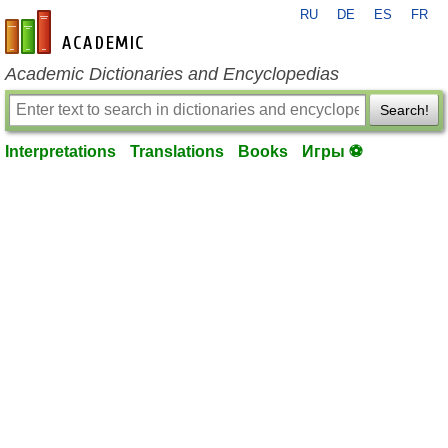
RU
DE
ES
FR
en-academic.com
Academic Dictionaries and Encyclopedias
Search!
Interpretations
Translations
Books
Игры ⚽