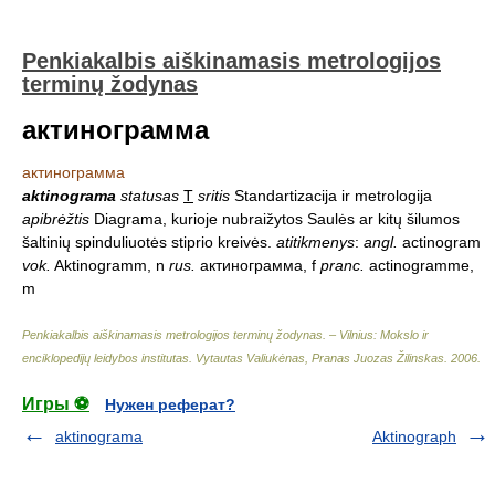
Penkiakalbis aiškinamasis metrologijos
terminų žodynas
актинограмма
актинограмма
aktinograma
statusas
T
sritis
Standartizacija ir metrologija
apibrėžtis
Diagrama, kurioje nubraižytos Saulės ar kitų šilumos
šaltinių spinduliuotės stiprio kreivės.
atitikmenys
:
angl.
actinogram
vok.
Aktinogramm, n
rus.
актинограмма, f
pranc.
actinogramme,
m
Penkiakalbis aiškinamasis metrologijos terminų žodynas. – Vilnius: Mokslo ir
enciklopedijų leidybos institutas
.
Vytautas Valiukėnas, Pranas Juozas Žilinskas
.
2006
.
Игры ⚽
Нужен реферат?
aktinograma
Aktinograph