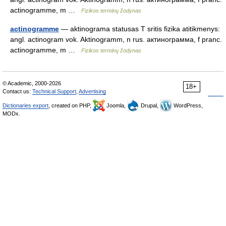
actinogramme, m …
Fizikos terminų žodynas
actinogramme
— aktinograma statusas T sritis fizika atitikmenys:
angl. actinogram vok. Aktinogramm, n rus. актинограмма, f pranc.
actinogramme, m …
Fizikos terminų žodynas
© Academic, 2000-2026
18+
Contact us:
Technical Support
,
Advertising
Dictionaries export
, created on PHP,
Joomla,
Drupal,
WordPress,
MODx.