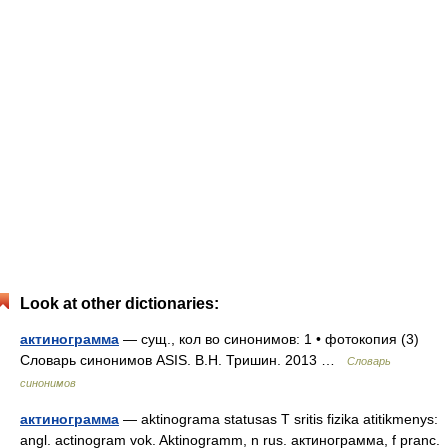
Look at other dictionaries:
актинограмма
— сущ., кол во синонимов: 1 • фотокопия (3)
Словарь синонимов ASIS. В.Н. Тришин. 2013 …
Словарь
синонимов
актинограмма
— aktinograma statusas T sritis fizika atitikmenys:
angl. actinogram vok. Aktinogramm, n rus. актинограмма, f pranc.